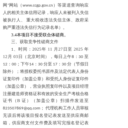
网”网站（www.ccgp.gov.cn）等渠道查询响应
人的相关主体信用记录，响应人未被列入失信
被执行人、 重大税收违法失信主体、政府采
购严重违法失信行为记录名单）。
3.4本项目不接受联合体磋商。
三、获取竞争性磋商文件
时间：2025年
11
月
27
日至 2025 年
1、
12
月
03
日（北
京时间），每日上午8：30 至
12：00；下午1
4
：
3
0 分至 1
7
：
3
0 分（节假日
除外）；将授权委托书原件及法定代表人身份
证复印件（加盖公章）和受托人身份证复印件
以及项目经理
（加盖公章），营业执照复印件
注册建造师资格证和有效的安全生产考核合格
证书（B 证）
（加盖公章）扫描件发送至
823507869@qq.com； 代理机构工作人员审核
无误后将该项目报名登记表发送至供应商邮
箱，供应商支付文件费及填写完报名登记表