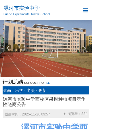
漯河市实验中学
끀
Luohe Experimental Middle School
넳
넲
计划总结
SCHOOL PROFI
LE
崇尚 · 乐学 · 尚美 · 创新
漯河市实验中学西校区果树种植项目竞争
性磋商公告
넶
浏览量：
554
创建时间：
2025-11-26
09:57
漯河市实验中学西