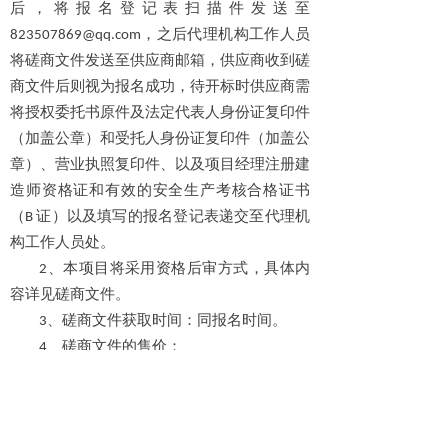
后，将报名登记表扫描件发送至
823507869@qq.com，之后代理机构工作人员
将磋商文件发送至供应商邮箱，供应商收到磋
商文件后则视为报名成功，待开标时供应商需
将授权委托书原件及法定代表人身份证复印件
（加盖公章）和受托人身份证复印件（加盖公
、
章）
营业执照复印件、以及项目经理注册建
造师资格证和有效的安全生产考核合格证书
（B 证）以及填写的报名登记表递交至代理机
构工作人员处。
2、本项目将采用资格后审方式，具体内
容详见磋商文件。
3、磋商文件获取时间：同报名时间。
4、磋商文件的售价：
磋商文件每套售价伍佰圆整。
四、响应文件提交
1、截止时间：2025 年
12
月
09
日 09 点