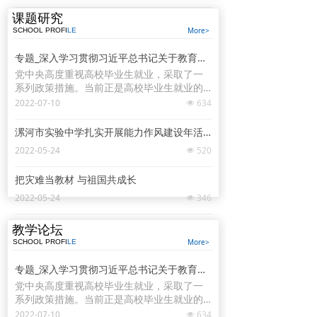
职业和工作岗位，热爱劳动，脚踏实地，在
实践中一步步成长起来。他勉励同学们自觉
课题研究
践行社会主义核心价值观，努力做到德智体
More>
SCHOOL PROFI
LE
美劳全面发展。
专题_深入学习贯彻习近平总书记关于教育的重要论述_中华人民共和国教育部政府门户网站
党中央高度重视高校毕业生就业，采取了一
系列政策措施。当前正是高校毕业生就业的
关键阶段，要进一步挖掘岗位资源，做实做
2022-07-10
634
넶
细就业指导服务，学校、企业和有关部门要
抓好学生就业签约落实工作，尤其要把脱贫
漯河市实验中学扎实开展能力作风建设年活动
家庭、低保家庭、零就业家庭以及有残疾
2022-05-24
520
넶
的、较长时间未就业的高校毕业生作为重点
帮扶对象。习近平对同学们说，幸福生活是
把灾难当教材 与祖国共成长
靠劳动创造的，大家要保持平实之心，客观
看待个人条件和社会需求，从实际出发选择
2022-05-24
346
넶
职业和工作岗位，热爱劳动，脚踏实地，在
实践中一步步成长起来。他勉励同学们自觉
教学论坛
践行社会主义核心价值观，努力做到德智体
More>
SCHOOL PROFI
LE
美劳全面发展。
专题_深入学习贯彻习近平总书记关于教育的重要论述_中华人民共和国教育部政府门户网站
党中央高度重视高校毕业生就业，采取了一
系列政策措施。当前正是高校毕业生就业的
关键阶段，要进一步挖掘岗位资源，做实做
2022-07-10
634
넶