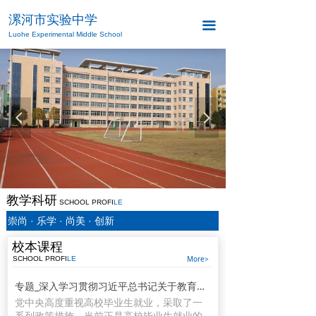
漯河市实验中学
끀
Luohe Experimental Middle School
넳
넲
教学科研
SCHOOL PROFI
LE
崇尚 · 乐学 · 尚美 · 创新
校本课程
More>
SCHOOL PROFI
LE
专题_深入学习贯彻习近平总书记关于教育的重要论述_中华人民共和国教育部政府门户网站
党中央高度重视高校毕业生就业，采取了一
系列政策措施。当前正是高校毕业生就业的