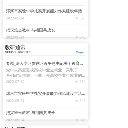
细就业指导服务，学校、企业和有关部门要
抓好学生就业签约落实工作，尤其要把脱贫
漯河市实验中学扎实开展能力作风建设年活动
家庭、低保家庭、零就业家庭以及有残疾
2022-05-24
520
넶
的、较长时间未就业的高校毕业生作为重点
帮扶对象。习近平对同学们说，幸福生活是
把灾难当教材 与祖国共成长
靠劳动创造的，大家要保持平实之心，客观
看待个人条件和社会需求，从实际出发选择
2022-05-24
346
넶
职业和工作岗位，热爱劳动，脚踏实地，在
实践中一步步成长起来。他勉励同学们自觉
教研通讯
践行社会主义核心价值观，努力做到德智体
More>
SCHOOL PROFI
LE
美劳全面发展。
专题_深入学习贯彻习近平总书记关于教育的重要论述_中华人民共和国教育部政府门户网站
党中央高度重视高校毕业生就业，采取了一
系列政策措施。当前正是高校毕业生就业的
关键阶段，要进一步挖掘岗位资源，做实做
2022-07-10
634
넶
细就业指导服务，学校、企业和有关部门要
抓好学生就业签约落实工作，尤其要把脱贫
漯河市实验中学扎实开展能力作风建设年活动
家庭、低保家庭、零就业家庭以及有残疾
2022-05-24
520
넶
的、较长时间未就业的高校毕业生作为重点
帮扶对象。习近平对同学们说，幸福生活是
把灾难当教材 与祖国共成长
靠劳动创造的，大家要保持平实之心，客观
看待个人条件和社会需求，从实际出发选择
2022-05-24
346
넶
职业和工作岗位，热爱劳动，脚踏实地，在