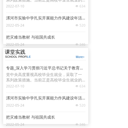
关键阶段，要进一步挖掘岗位资源，做实做
2022-07-10
634
넶
细就业指导服务，学校、企业和有关部门要
抓好学生就业签约落实工作，尤其要把脱贫
漯河市实验中学扎实开展能力作风建设年活动
家庭、低保家庭、零就业家庭以及有残疾
2022-05-24
520
넶
的、较长时间未就业的高校毕业生作为重点
帮扶对象。习近平对同学们说，幸福生活是
把灾难当教材 与祖国共成长
靠劳动创造的，大家要保持平实之心，客观
看待个人条件和社会需求，从实际出发选择
2022-05-24
346
넶
职业和工作岗位，热爱劳动，脚踏实地，在
课堂实践
实践中一步步成长起来。他勉励同学们自觉
More>
SCHOOL PROFI
LE
践行社会主义核心价值观，努力做到德智体
美劳全面发展。
专题_深入学习贯彻习近平总书记关于教育的重要论述_中华人民共和国教育部政府门户网站
党中央高度重视高校毕业生就业，采取了一
系列政策措施。当前正是高校毕业生就业的
关键阶段，要进一步挖掘岗位资源，做实做
2022-07-10
634
넶
细就业指导服务，学校、企业和有关部门要
抓好学生就业签约落实工作，尤其要把脱贫
漯河市实验中学扎实开展能力作风建设年活动
家庭、低保家庭、零就业家庭以及有残疾
2022-05-24
520
넶
的、较长时间未就业的高校毕业生作为重点
帮扶对象。习近平对同学们说，幸福生活是
把灾难当教材 与祖国共成长
靠劳动创造的，大家要保持平实之心，客观
看待个人条件和社会需求，从实际出发选择
2022-05-24
346
넶