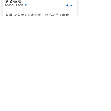
论文撷英
实践中一步步成长起来。他勉励同学们自觉
践行社会主义核心价值观，努力做到德智体
More>
SCHOOL PROFI
LE
美劳全面发展。
专题_深入学习贯彻习近平总书记关于教育的重要论述_中华人民共和国教育部政府门户网站
党中央高度重视高校毕业生就业，采取了一
系列政策措施。当前正是高校毕业生就业的
关键阶段，要进一步挖掘岗位资源，做实做
2022-07-10
634
넶
细就业指导服务，学校、企业和有关部门要
抓好学生就业签约落实工作，尤其要把脱贫
漯河市实验中学扎实开展能力作风建设年活动
家庭、低保家庭、零就业家庭以及有残疾
2022-05-24
520
넶
的、较长时间未就业的高校毕业生作为重点
帮扶对象。习近平对同学们说，幸福生活是
把灾难当教材 与祖国共成长
靠劳动创造的，大家要保持平实之心，客观
看待个人条件和社会需求，从实际出发选择
2022-05-24
346
넶
职业和工作岗位，热爱劳动，脚踏实地，在
教学理论
实践中一步步成长起来。他勉励同学们自觉
践行社会主义核心价值观，努力做到德智体
More>
DIDACTICS
美劳全面发展。
专题_深入学习贯彻习近平总书记关于教育的重要论述_中华人民共和国教育部政府门户网站
党中央高度重视高校毕业生就业，采取了一
系列政策措施。当前正是高校毕业生就业的
关键阶段，要进一步挖掘岗位资源，做实做
2022-07-10
634
넶
细就业指导服务，学校、企业和有关部门要
抓好学生就业签约落实工作，尤其要把脱贫